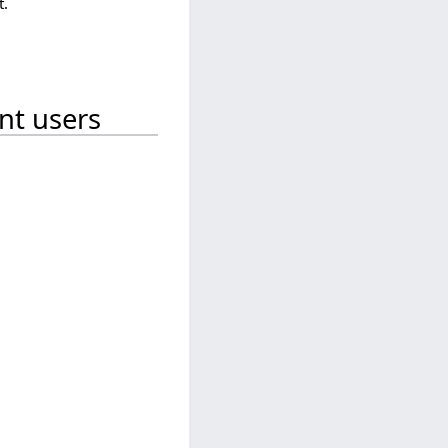
t.
nt users