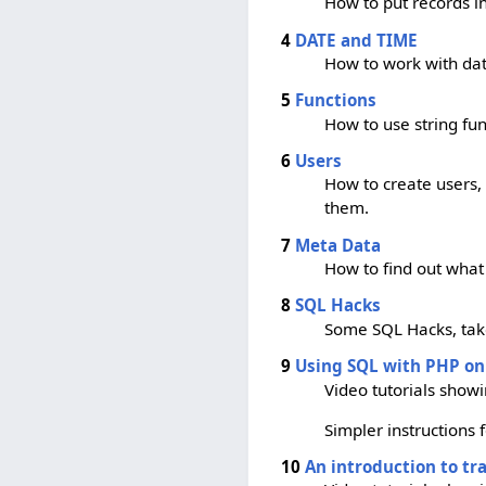
How to put records i
4
DATE and TIME
How to work with dat
5
Functions
How to use string fun
6
Users
How to create users,
them.
7
Meta Data
How to find out what
8
SQL Hacks
Some SQL Hacks, take
9
Using SQL with PHP on
Video tutorials sho
Simpler instructions
10
An introduction to tr