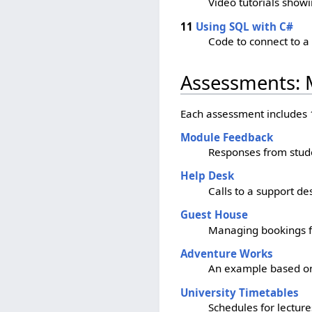
Video tutorials showi
11
Using SQL with C#
Code to connect to a 
Assessments: M
Each assessment includes
Module Feedback
Responses from stude
Help Desk
Calls to a support de
Guest House
Managing bookings f
Adventure Works
An example based on
University Timetables
Schedules for lecture