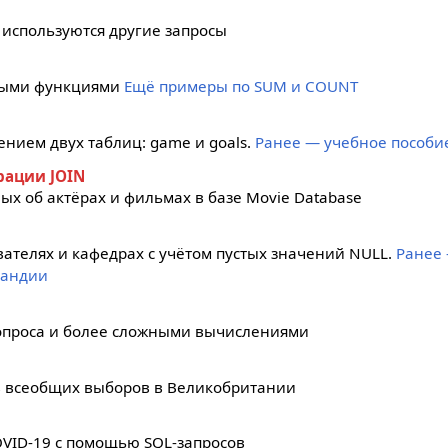
 используются другие запросы
тными функциями
Ещё примеры по SUM и COUNT
нием двух таблиц: game и goals.
Ранее — учебное пособи
рации JOIN
х об актёрах и фильмах в базе Movie Database
вателях и кафедрах с учётом пустых значений NULL.
Ранее
ландии
опроса и более сложными вычислениями
в всеобщих выборов в Великобритании
VID-19 с помощью SQL-запросов