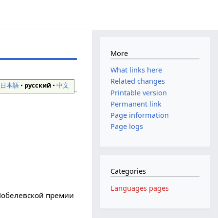
More
What links here
Related changes
•
日本語
•
русский
•
中文
Printable version
Permanent link
Page information
Page logs
Categories
Languages pages
Нобелевской премии