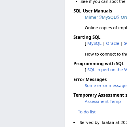
See if you can spot the
SQL User Manuals
Mimer
MySQL
Or
Online copies of imp
Starting SQL
[
MySQL
|
Oracle
|
S
How to connect to th
Programming with SQL
[
SQL in perl on the
Error Messages
Some error message
Temporary Assessment se
Assessment Temp
To do list
Served by:
laalaa
at
20