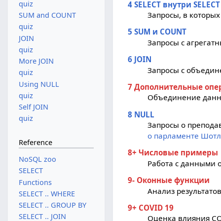
quiz
4 SELECT внутри SELECT
Запросы, в которых
SUM and COUNT
quiz
5 SUM и COUNT
JOIN
Запросы с агрега
quiz
6 JOIN
More JOIN
Запросы с объедине
quiz
Using NULL
7 Дополнительные опе
quiz
Объединение данны
Self JOIN
8 NULL
quiz
Запросы о препода
о парламенте Шот
Reference
8+ Числовые примеры
NoSQL zoo
Работа с данными 
SELECT
9- Оконные функции
Functions
Анализ результато
SELECT .. WHERE
SELECT .. GROUP BY
9+ COVID 19
SELECT .. JOIN
Оценка влияния CO