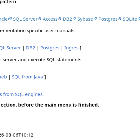
 pattern
acle
SQL Server
Access
DB2
Sybase
Postgres
SQLite
lementation specific user manuals.
QL Server
|
DB2
|
Postgres
|
Ingres
]
e server and execute SQL statements.
 Web
|
SQL from Java
]
s from SQL engines
ction, before the main menu is finished.
26-08-06T10:12