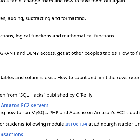
nto a table, change them and how to take them out again.
es; adding, subtracting and formatting.
ctions, logical functions and mathematical functions.
 GRANT and DENY access, get at other peoples tables. How to fin
 tables and columns exist. How to count and limit the rows retur
n from "SQL Hacks" published by O'Reilly
 Amazon EC2 servers
wing how to run MySQL, PHP and Apache on Amazon's EC2 cloud 
 for students following module
INF08104
at Edinburgh Napier Un
ansactions