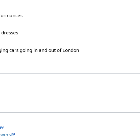
rformances
 dresses
ing cars going in and out of London
swers