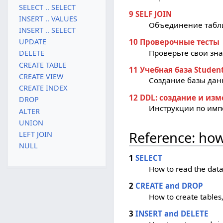
SELECT .. SELECT
9 SELF JOIN
INSERT .. VALUES
Объединение табли
INSERT .. SELECT
10 Проверочные тесты
UPDATE
Проверьте свои зн
DELETE
CREATE TABLE
11 Учебная база Studen
CREATE VIEW
Создание базы да
CREATE INDEX
12 DDL: создание и из
DROP
Инструкции по имп
ALTER
UNION
Reference: how 
LEFT JOIN
NULL
1
SELECT
How to read the dat
2
CREATE and DROP
How to create tables,
3
INSERT and DELETE