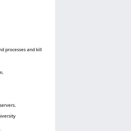
d processes and kill
n.
servers.
iversity